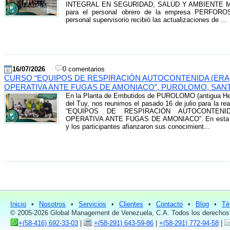
INTEGRAL EN SEGURIDAD, SALUD Y AMBIENTE 
para el personal obrero de la empresa PERFOROS
personal supervisorio recibió las actualizaciones de ...
16/07/2026
0 comentarios
CURSO “EQUIPOS DE RESPIRACIÓN AUTOCONTENIDA (ERA
OPERATIVA ANTE FUGAS DE AMONIACO”, PUROLOMO, SANT
En la Planta de Embutidos de PUROLOMO (antigua He
del Tuy, nos reunimos el pasado 16 de julio para la r
“EQUIPOS DE RESPIRACIÓN AUTOCONTENI
OPERATIVA ANTE FUGAS DE AMONIACO”. En esta form
y los participantes afianzaron sus conocimient...
Inicio
•
Nosotros
•
Servicios
•
Clientes
•
Contacto
•
Blog
•
Té
© 2005-2026 Global Management de Venezuela, C.A. Todos los derechos
+(58-416) 692-33-03
|
+(58-291) 643-59-86
|
+(58-291) 772-94-58
|