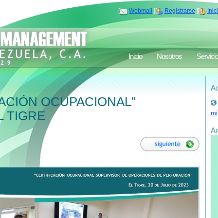
[
Webmail
][
Registrarse
][
Inic
Inicio
Nosotros
Servici
Ac
ACIÓN OCUPACIONAL"
 TIGRE
mi
A