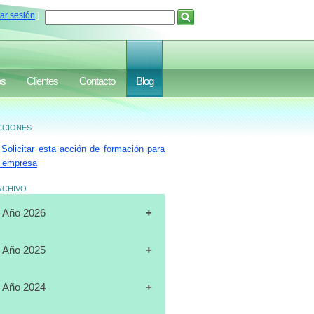
iar sesión
]
os
Clientes
Contacto
Blog
ciones
Solicitar esta acción de formación para
 empresa
rchivo
Año 2026
[31-07-2026]
CURSO
Año 2025
"CERTIFICACIÓN DE
OPERADORES DE
[19-12-2025]
CURSO
Año 2024
MONTACARGAS", FULL DATA,
"PLANIFICACIÓN ESTRATÉGICA",
MARACAIBO
J.A.LUXURY GROUP, ORLANDO