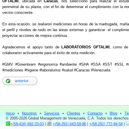
OFTALMI
, ubicada en
Caracas
, nos seleccionó para realizar el estu
perimetral de su planta, con el fin de determinar el cumplimiento con la no
vecino consciente.
En esta ocasión, se realiaron mediciones en horas de la madrugada, mañan
el perfil y niveles de ruido en las áreas externas y garantizar el cumplimi
proyectar acciones de mejora continua.
Agradecemos el apoyo tanto de
LABORATORIOS OFTALMI
, como de 
colaboraron activamente para el éxito de esta medición.
#GMV #Greenteam #ergonomía #ambiente #SHA #SSA #SST #SSL #sa
#mediciones #higiene #laboratorios #salud #Caracas #Venezuela
Inicio
•
Nosotros
•
Servicios
•
Clientes
•
Contacto
•
Blog
•
Té
© 2005-2026 Global Management de Venezuela, C.A. Todos los derechos
+(58-416) 692-33-03
|
+(58-291) 643-59-86
|
+(58-291) 772-94-58
|