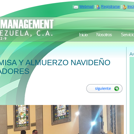
[
Webmail
][
Registrarse
][
Inic
Inicio
Nosotros
Servici
A
MISA Y ALMUERZO NAVIDEÑO
ADORES