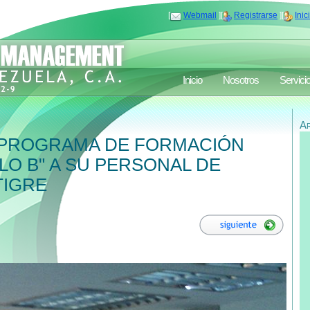
[
Webmail
][
Registrarse
][
Inic
Inicio
Nosotros
Servici
A
 PROGRAMA DE FORMACIÓN
LO B" A SU PERSONAL DE
TIGRE