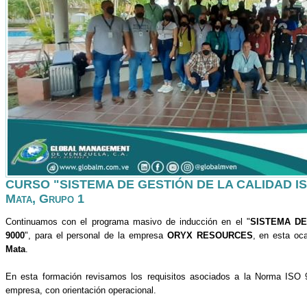
CURSO "SISTEMA DE GESTIÓN DE LA CALIDAD ISO 
Mata, Grupo 1
Continuamos con el programa masivo de inducción en el "
SISTEMA DE
9000
", para el personal de la empresa
ORYX RESOURCES
, en esta oca
Mata
.
En esta formación revisamos los requisitos asociados a la Norma ISO 9
empresa, con orientación operacional.