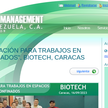
[
Webmail
][
Registrarse
][
Inic
Inicio
Nosotros
Servici
Ac
ACIÓN PARA TRABAJOS EN
ADOS", BIOTECH, CARACAS
mi
A