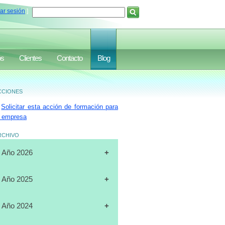
iar sesión
]
os
Clientes
Contacto
Blog
ciones
Solicitar esta acción de formación para
 empresa
rchivo
Año 2026
[31-07-2026]
CURSO
Año 2025
"CERTIFICACIÓN DE
OPERADORES DE
[19-12-2025]
CURSO
Año 2024
MONTACARGAS", FULL DATA,
"PLANIFICACIÓN ESTRATÉGICA",
MARACAIBO
J.A.LUXURY GROUP, ORLANDO