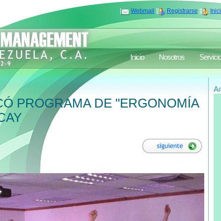
[
Webmail
][
Registrarse
][
Inic
Inicio
Nosotros
Servici
A
CÓ PROGRAMA DE "ERGONOMÍA
CAY