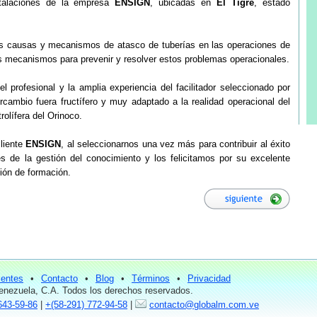
stalaciones de la empresa
ENSIGN
, ubicadas en
El Tigre
, estado
las causas y mecanismos de atasco de tuberías en las operaciones de
los mecanismos para prevenir y resolver estos problemas operacionales.
el profesional y la amplia experiencia del facilitador seleccionado por
tercambio fuera fructífero y muy adaptado a la realidad operacional del
olífera del Orinoco.
liente
ENSIGN
, al seleccionarnos una vez más para contribuir al éxito
s de la gestión del conocimiento y los felicitamos por su excelente
ción de formación.
ientes
•
Contacto
•
Blog
•
Términos
•
Privacidad
nezuela, C.A. Todos los derechos reservados.
643-59-86
|
+(58-291) 772-94-58
|
contacto@globalm.com.ve