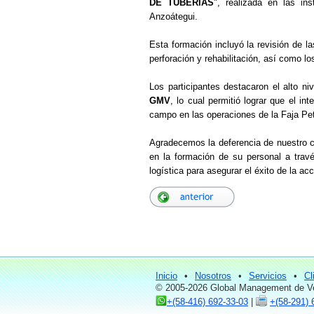
DE TUBERÍAS
", realizada en las in
Anzoátegui.
Esta formación incluyó la revisión de 
perforación y rehabilitación, así como 
Los participantes destacaron el alto niv
GMV
, lo cual permitió lograr que el in
campo en las operaciones de la Faja Petr
Agradecemos la deferencia de nuestro c
en la formación de su personal a travé
logística para asegurar el éxito de la ac
Inicio
•
Nosotros
•
Servicios
•
Cl
© 2005-2026 Global Management de Ve
+(58-416) 692-33-03
|
+(58-291) 