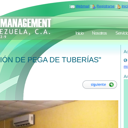
[
Webmail
][
Registrarse
][
Inic
Inicio
Nosotros
Servici
Ac
ÓN DE PEGA DE TUBERÍAS"
mi
A