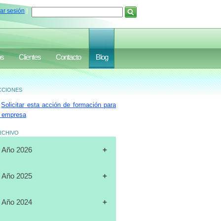
iar sesión
]
os
Clientes
Contacto
Blog
ciones
Solicitar esta acción de formación para
 empresa
rchivo
Año 2026
[31-07-2026]
CURSO
Año 2025
"CERTIFICACIÓN DE
OPERADORES DE
[19-12-2025]
CURSO
Año 2024
MONTACARGAS", FULL DATA,
"PLANIFICACIÓN ESTRATÉGICA",
MARACAIBO
J.A.LUXURY GROUP, ORLANDO