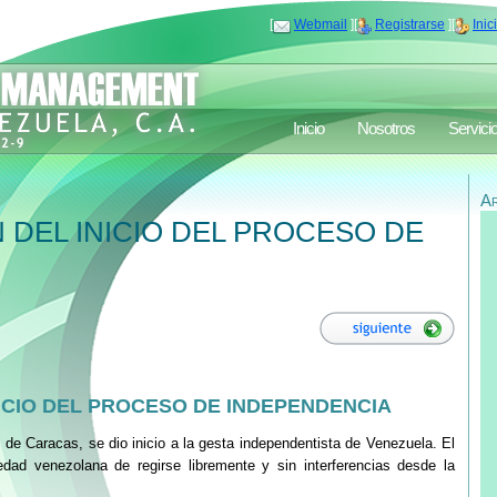
[
Webmail
][
Registrarse
][
Inic
Inicio
Nosotros
Servici
A
DEL INICIO DEL PROCESO DE
CIO DEL PROCESO DE INDEPENDENCIA
o de Caracas, se dio inicio a la gesta independentista de Venezuela. El
edad venezolana de regirse libremente y sin interferencias desde la