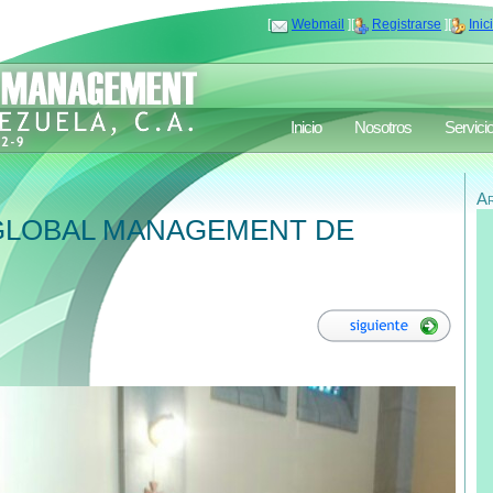
[
Webmail
][
Registrarse
][
Inic
Inicio
Nosotros
Servici
A
 GLOBAL MANAGEMENT DE