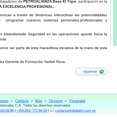
rabajadores de
PETROALIANZA Base El Tigre
, participaron en la
LA EXCELENCIA PROFESIONAL.
conocer a través de dinámicas interactivas las potencialidades
a programar nuestros sistemas personales,profesionales y
 estandaresde Seguridad en las operaciones apunta hacia la
ente.
nor ser parte de esta maravillosa iniciativa de la mano de esta
stra Gerente de Formación Yaribel Roca.
ientes
•
Contacto
•
Blog
•
Términos
•
Privacidad
nezuela, C.A. Todos los derechos reservados.
643-59-86
|
+(58-291) 772-94-58
|
contacto@globalm.com.ve