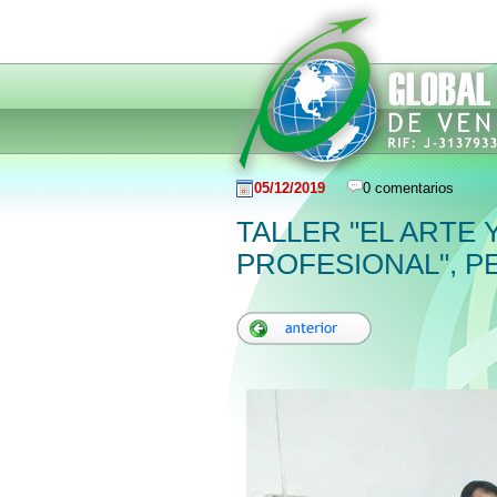
05/12/2019
0 comentarios
TALLER "EL ARTE 
PROFESIONAL", P