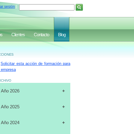
iar sesión
]
os
Clientes
Contacto
Blog
ciones
Solicitar esta acción de formación para
 empresa
rchivo
Año 2026
[31-07-2026]
CURSO
Año 2025
"CERTIFICACIÓN DE
OPERADORES DE
[19-12-2025]
CURSO
Año 2024
MONTACARGAS", FULL DATA,
"PLANIFICACIÓN ESTRATÉGICA",
MARACAIBO
J.A.LUXURY GROUP, ORLANDO