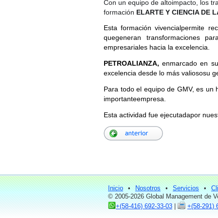
Con un equipo de altoimpacto, los t
formación
ELARTE Y CIENCIA DE 
Esta formación vivencialpermite re
quegeneran transformaciones par
empresariales hacia la excelencia.
PETROALIANZA,
enmarcado en sus
excelencia desde lo más valiososu g
Para todo el equipo de GMV, es un ho
importanteempresa.
Esta actividad fue ejecutadapor nue
Inicio
•
Nosotros
•
Servicios
•
Cl
© 2005-2026 Global Management de Ve
+(58-416) 692-33-03
|
+(58-291) 