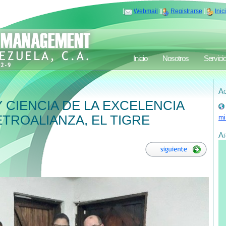
[
Webmail
][
Registrarse
][
Inic
Inicio
Nosotros
Servici
Ac
Y CIENCIA DE LA EXCELENCIA
ETROALIANZA, EL TIGRE
mi
A