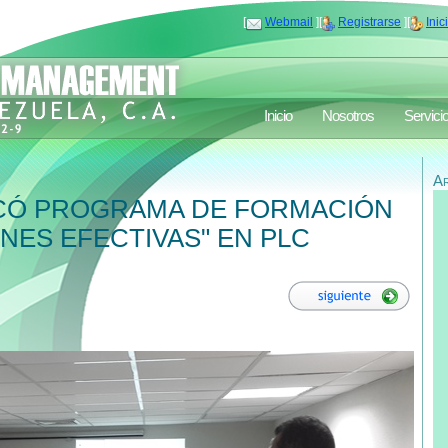
[
Webmail
][
Registrarse
][
Inic
Inicio
Nosotros
Servici
A
CÓ PROGRAMA DE FORMACIÓN
NES EFECTIVAS" EN PLC