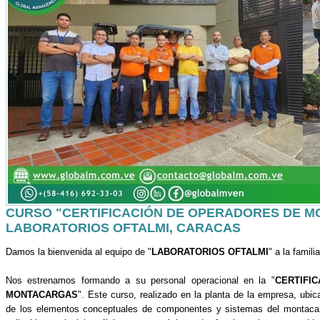
CURSO "CERTIFICACIÓN DE OPERADORES DE M
LABORATORIOS OFTALMI, CARACAS
Damos la bienvenida al equipo de "
LABORATORIOS OFTALMI
" a la famil
Nos estrenamos formando a su personal operacional en la "
CERTIFI
MONTACARGAS
". Este curso, realizado en la planta de la empresa, ubi
de los elementos conceptuales de componentes y sistemas del montac