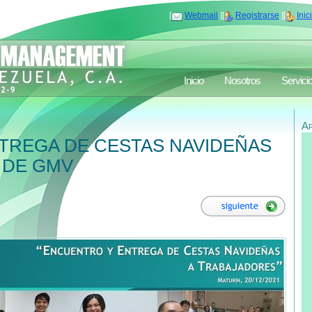
[
Webmail
][
Registrarse
][
Inic
Inicio
Nosotros
Servici
A
TREGA DE CESTAS NAVIDEÑAS
 DE GMV