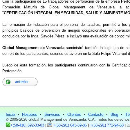
Con la participación de 15 trabajadores de perforación de la empresa
Perf
Formación Maturín de Global Management de Venezuela la ac
"
CERTIFICACIÓN INTEGRAL EN SEGURIDAD, SALUD Y AMBIENTE M
La formación de inducción para el personal de taladros, permitió a los p
principios básicos de prevención de riesgos ocupacionales en operacio
conducida por la Inga. Saydée Pérez, e incluyó una evaluación de conocimi
Global Management de Venezuela
suministró también la logística de al
confort de los participantes, quienes estuvieron en la Sala Felipe Villarroel
Luego de esta formación, los participantes continuaron con la Certifica
Perforación.
Inicio
•
Nosotros
•
Servicios
•
Clientes
•
Contacto
•
Blog
•
Té
© 2005-2026 Global Management de Venezuela, C.A. Todos los derechos
+(58-416) 692-33-03
|
+(58-291) 643-59-86
|
+(58-291) 772-94-58
|