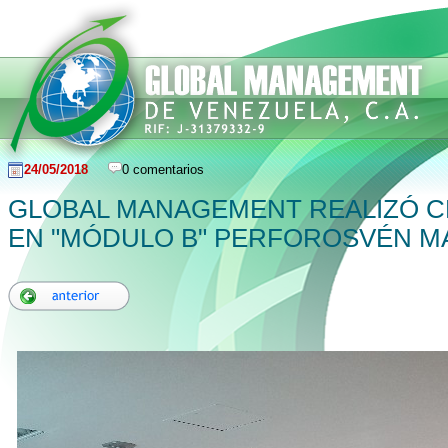
24/05/2018
0 comentarios
GLOBAL MANAGEMENT REALIZÓ C
EN "MÓDULO B" PERFOROSVÉN M