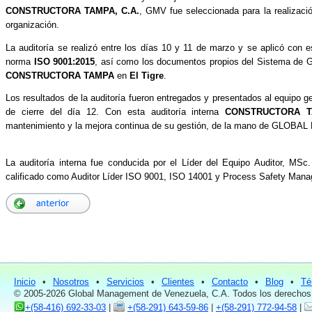
CONSTRUCTORA TAMPA, C.A.
, GMV fue seleccionada para la realizaci
organización.
La auditoría se realizó entre los días 10 y 11 de marzo y se aplicó con es
norma
ISO 9001:2015
, así como los documentos propios del Sistema de G
CONSTRUCTORA TAMPA
en
El Tigre
.
Los resultados de la auditoría fueron entregados y presentados al equipo ge
de cierre del día 12. Con esta auditoría interna
CONSTRUCTORA 
mantenimiento y la mejora continua de su gestión, de la mano de G
La auditoría interna fue conducida por el Líder del Equipo Auditor, MS
calificado como Auditor Líder ISO 9001, ISO 14001 y Process Safety Man
Inicio
•
Nosotros
•
Servicios
•
Clientes
•
Contacto
•
Blog
•
Té
© 2005-2026 Global Management de Venezuela, C.A. Todos los derechos
+(58-416) 692-33-03
|
+(58-291) 643-59-86
|
+(58-291) 772-94-58
|