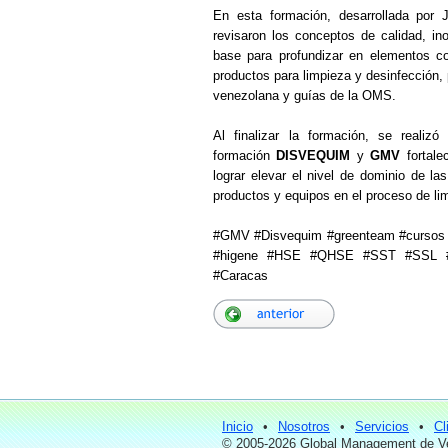
En esta formación, desarrollada por 
revisaron los conceptos de calidad, in
base para profundizar en elementos co
productos para limpieza y desinfección,
venezolana y guías de la OMS.
Al finalizar la formación, se realiz
formación
DISVEQUIM
y
GMV
fortale
lograr elevar el nivel de dominio de l
productos y equipos en el proceso de li
#GMV #Disvequim #greenteam #cursos #f
#higene #HSE #QHSE #SST #SSL #
#Caracas
Inicio
•
Nosotros
•
Servicios
•
Cl
© 2005-2026 Global Management de Ve