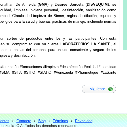
Jonathan De Almeida (
GMV
) y Desirée Barroeta (
DISVEQUIM
), se
ocuidad, limpieza, higiene personal, desinfección, sanitización como
mo el Círculo de Limpieza de Sinner, reglas de dilución, equipos y
 peligros para la salud y buenas prácticas de manejo, incluendo normas
ó un sorteo de productos entre los y las participantes. Con esta
cen su compromiso con su cliente
LABORATORIOS LA SANTÉ,
al
as competencias del personal para un uso consciente y seguro de los
mpieza y desinfección.
ormación #formaciones #limpieza #desinfección #calidad #inocuidad
SMA #SHA #SIHO #SIAHO #Venezuela #Pharmetique #LaSanté
ientes
•
Contacto
•
Blog
•
Términos
•
Privacidad
nezuela, C.A. Todos los derechos reservados.