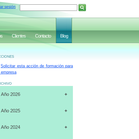
iar sesión
]
os
Clientes
Contacto
Blog
ciones
Solicitar esta acción de formación para
 empresa
rchivo
Año 2026
[31-07-2026]
CURSO
Año 2025
"CERTIFICACIÓN DE
OPERADORES DE
[19-12-2025]
CURSO
Año 2024
MONTACARGAS", FULL DATA,
"PLANIFICACIÓN ESTRATÉGICA",
MARACAIBO
J.A.LUXURY GROUP, ORLANDO