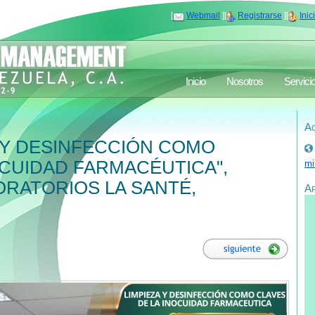
[
Webmail
][
Registrarse
][
Inic
Inicio
Nosotros
Servici
Ac
 Y DESINFECCIÓN COMO
OCUIDAD FARMACÉUTICA",
mi
ORATORIOS LA SANTÉ,
A