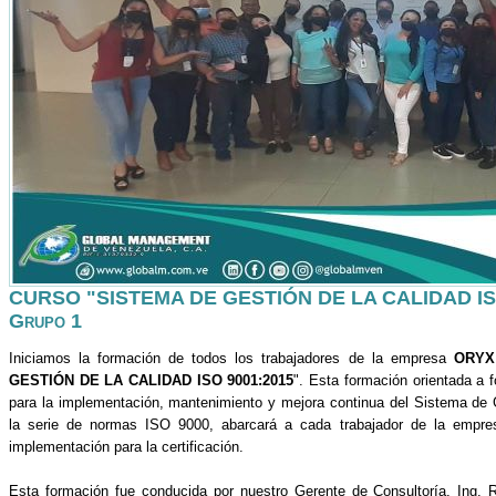
CURSO "SISTEMA DE GESTIÓN DE LA CALIDAD ISO 
Grupo 1
Iniciamos la formación de todos los trabajadores de la empresa
ORYX
GESTIÓN DE LA CALIDAD ISO 9001:2015
". Esta formación orientada a 
para la implementación, mantenimiento y mejora continua del Sistema de 
la serie de normas ISO 9000, abarcará a cada trabajador de la empr
implementación para la certificación.
Esta formación fue conducida por nuestro Gerente de Consultoría, Ing. 