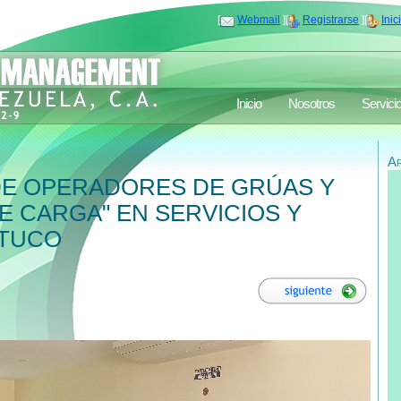
[
Webmail
][
Registrarse
][
Inic
Inicio
Nosotros
Servici
A
DE OPERADORES DE GRÚAS Y
 CARGA" EN SERVICIOS Y
ITUCO