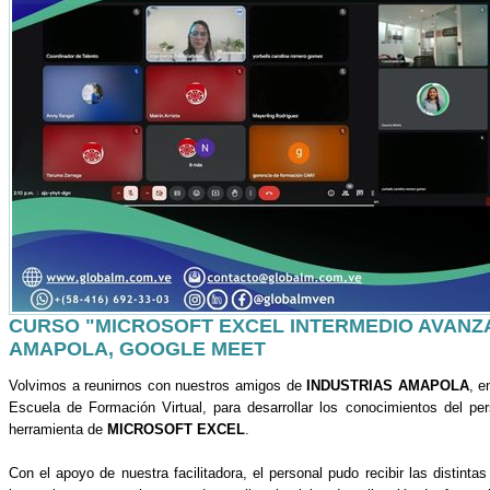
CURSO "MICROSOFT EXCEL INTERMEDIO AVANZA
AMAPOLA, GOOGLE MEET
Volvimos a reunirnos con nuestros amigos de
INDUSTRIAS AMAPOLA
, e
Escuela de Formación Virtual, para desarrollar los conocimientos del per
herramienta de
MICROSOFT EXCEL
.
Con el apoyo de nuestra facilitadora, el personal pudo recibir las distinta