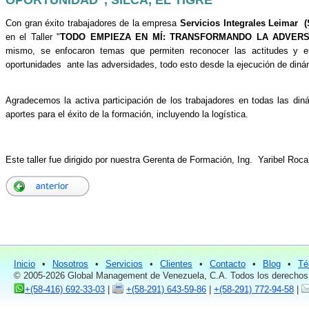
Con gran éxito trabajadores de la empresa
Servicios Integrales Leimar 
en el Taller "
TODO EMPIEZA EN MÍ: TRANSFORMANDO LA ADVERS
mismo, se enfocaron temas que permiten reconocer las actitudes y e
oportunidades ante las adversidades, todo esto desde la ejecución de dinám
Agradecemos la activa participación de los trabajadores en todas las d
aportes para el éxito de la formación, incluyendo la logística.
Este taller fue dirigido por nuestra Gerenta de Formación, Ing. Yaribel Roca
Inicio
•
Nosotros
•
Servicios
•
Clientes
•
Contacto
•
Blog
•
Té
© 2005-2026 Global Management de Venezuela, C.A. Todos los derechos
+(58-416) 692-33-03
|
+(58-291) 643-59-86
|
+(58-291) 772-94-58
|