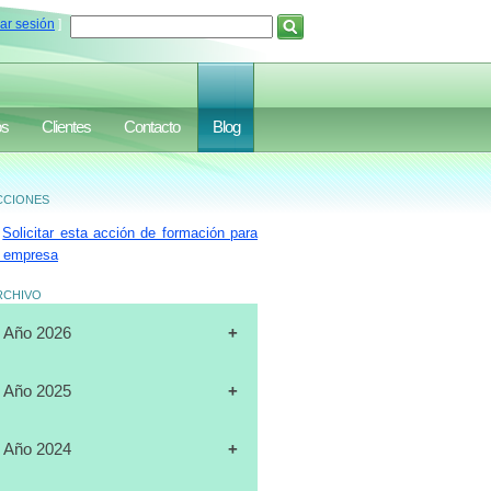
iar sesión
]
os
Clientes
Contacto
Blog
ciones
Solicitar esta acción de formación para
 empresa
rchivo
Año 2026
[31-07-2026]
CURSO
Año 2025
"CERTIFICACIÓN DE
OPERADORES DE
[19-12-2025]
CURSO
Año 2024
MONTACARGAS", FULL DATA,
"PLANIFICACIÓN ESTRATÉGICA",
MARACAIBO
J.A.LUXURY GROUP, ORLANDO