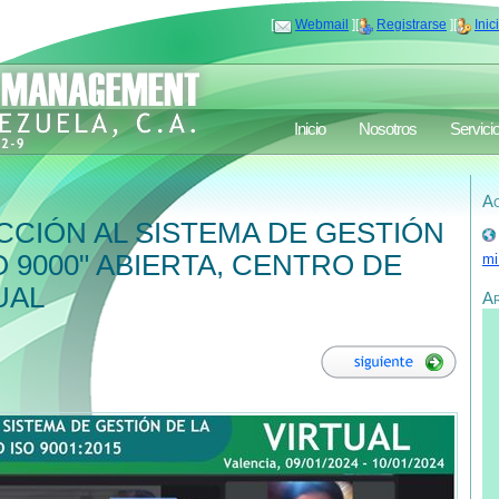
[
Webmail
][
Registrarse
][
Inic
Inicio
Nosotros
Servici
Ac
CIÓN AL SISTEMA DE GESTIÓN
O 9000" ABIERTA, CENTRO DE
mi
UAL
A