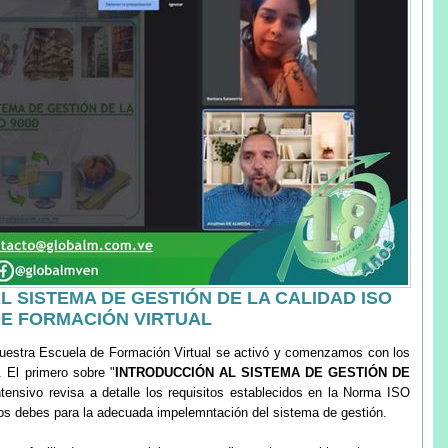
 SISTEMA DE GESTIÓN DE LA CALIDAD ISO
DE FORMACIÓN VIRTUAL
nuestra Escuela de Formación Virtual se activó y comenzamos con los
 El primero sobre "
INTRODUCCIÓN AL SISTEMA DE GESTIÓN DE
ntensivo revisa a detalle los requisitos establecidos en la Norma ISO
 los debes para la adecuada impelemntación del sistema de gestión.