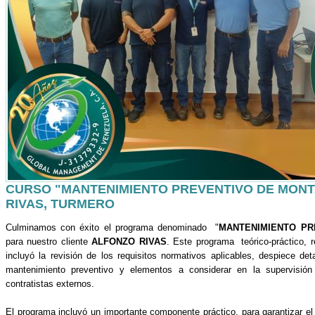
CURSO "MANTENIMIENTO PREVENTIVO DE MON
RIVAS, TURMERO
Culminamos con éxito el programa denominado "
MANTENIMIENTO PR
para nuestro cliente
ALFONZO RIVAS
. Este programa teórico-práctico, 
incluyó la revisión de los requisitos normativos aplicables, despiece de
mantenimiento preventivo y elementos a considerar en la supervisió
contratistas externos.
El programa incluyó un importante componente práctico, para garantizar el