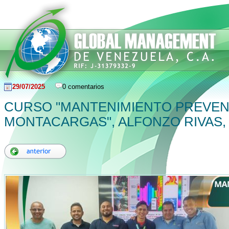
29/07/2025
0 comentarios
CURSO "MANTENIMIENTO PREVEN
MONTACARGAS", ALFONZO RIVAS