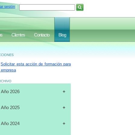
iar sesión
]
os
Clientes
Contacto
Blog
ciones
Solicitar esta acción de formación para
 empresa
rchivo
Año 2026
[31-07-2026]
CURSO
Año 2025
"CERTIFICACIÓN DE
OPERADORES DE
[19-12-2025]
CURSO
Año 2024
MONTACARGAS", FULL DATA,
"PLANIFICACIÓN ESTRATÉGICA",
MARACAIBO
J.A.LUXURY GROUP, ORLANDO