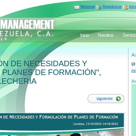
[
Webmail
][
Registrarse
][
Inic
Inicio
Nosotros
Servici
Ac
ÓN DE NECESIDADES Y
 PLANES DE FORMACIÓN",
mi
LECHERÍA
A