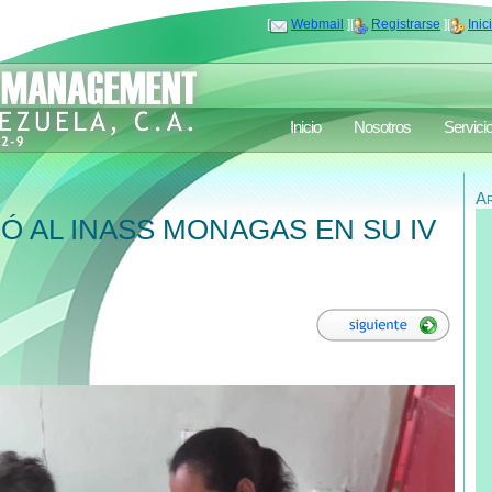
[
Webmail
][
Registrarse
][
Inic
Inicio
Nosotros
Servici
A
 AL INASS MONAGAS EN SU IV