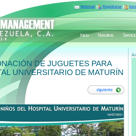
[
Webmail
][
Registrarse
][
Inic
Inicio
Nosotros
Servici
A
NACIÓN DE JUGUETES PARA
TAL UNIVERSITARIO DE MATURÍN