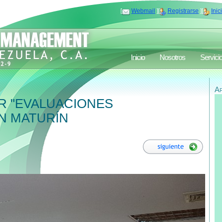
[
Webmail
][
Registrarse
][
Inic
Inicio
Nosotros
Servici
A
R "EVALUACIONES
N MATURÍN