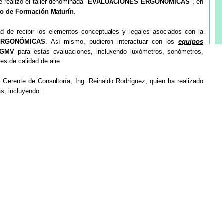
se realizó el taller denominada "
EVALUACIONES ERGONÓMICAS
", en
ro de Formación Maturín
.
dad de recibir los elementos conceptuales y legales asociados con la
ERGONÓMICAS
. Así mismo, pudieron interactuar con los
equipos
GMV
para estas evaluaciones, incluyendo
luxómetros, sonómetros,
s de calidad de aire.
 Gerente de Consultoría, Ing. Reinaldo Rodríguez, quien ha realizado
s, incluyendo: