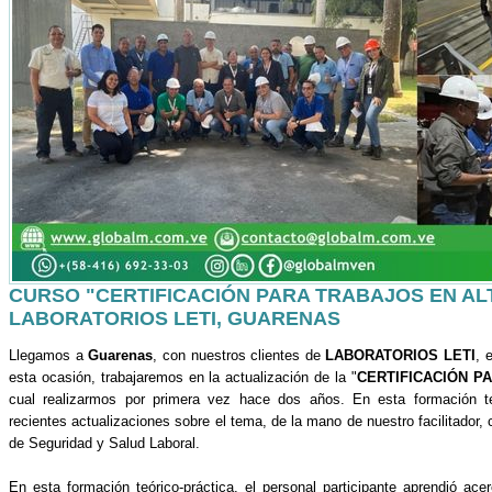
CURSO "CERTIFICACIÓN PARA TRABAJOS EN AL
LABORATORIOS LETI, GUARENAS
Llegamos a
Guarenas
, con nuestros clientes de
LABORATORIOS LETI
, 
esta ocasión, trabajaremos en la actualización de la "
CERTIFICACIÓN P
cual realizarmos por primera vez hace dos años. En esta formación te
recientes actualizaciones sobre el tema, de la mano de nuestro facilitador,
de Seguridad y Salud Laboral.
En esta formación teórico-práctica, el personal participante aprendió ace