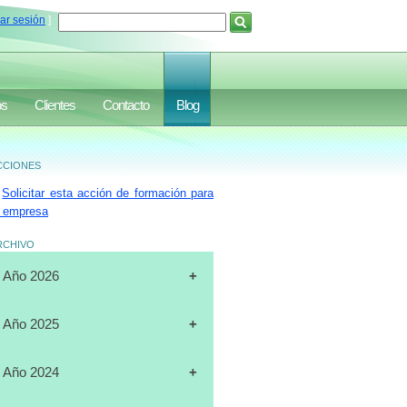
iar sesión
]
os
Clientes
Contacto
Blog
ciones
Solicitar esta acción de formación para
 empresa
rchivo
Año 2026
[31-07-2026]
CURSO
Año 2025
"CERTIFICACIÓN DE
OPERADORES DE
[19-12-2025]
CURSO
Año 2024
MONTACARGAS", FULL DATA,
"PLANIFICACIÓN ESTRATÉGICA",
MARACAIBO
J.A.LUXURY GROUP, ORLANDO