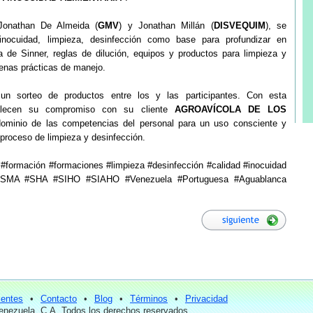
 Jonathan De Almeida (
GMV
) y Jonathan Millán (
DISVEQUIM
), se
inocuidad, limpieza, desinfección como base para profundizar en
 de Sinner, reglas de dilución, equipos y productos para limpieza y
uenas prácticas de manejo.
ó un sorteo de productos entre los y las participantes. Con esta
alecen su compromiso con su cliente
AGROAVÍCOLA DE LOS
e dominio de las competencias del personal para un uso consciente y
 proceso de limpieza y desinfección.
ormación #formaciones #limpieza #desinfección #calidad #inocuidad
MA #SHA #SIHO #SIAHO #Venezuela #Portuguesa #Aguablanca
ientes
•
Contacto
•
Blog
•
Términos
•
Privacidad
nezuela, C.A. Todos los derechos reservados.