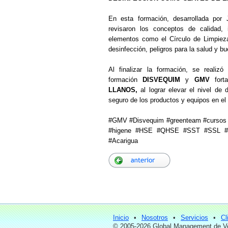
En esta formación, desarrollada por
revisaron los conceptos de calidad, 
elementos como el Círculo de Limpieza
desinfección, peligros para la salud y b
Al finalizar la formación, se realiz
formación
DISVEQUIM
y
GMV
fort
LLANOS,
al lograr elevar el nivel d
seguro de los productos y equipos en el
#GMV #Disvequim #greenteam #cursos #f
#higene #HSE #QHSE #SST #SSL #S
#Acarigua
Inicio
•
Nosotros
•
Servicios
•
Cl
© 2005-2026 Global Management de Ve