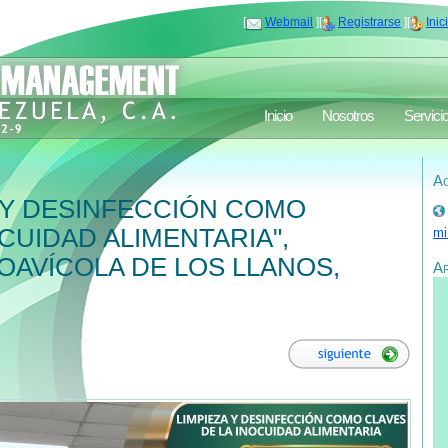
[
Webmail
][
Registrarse
][
Inic
Inicio
Nosotros
Servici
Ac
 Y DESINFECCIÓN COMO
CUIDAD ALIMENTARIA",
mi
OAVÍCOLA DE LOS LLANOS,
A