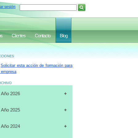
iar sesión
]
os
Clientes
Contacto
Blog
ciones
Solicitar esta acción de formación para
 empresa
rchivo
Año 2026
[31-07-2026]
CURSO
Año 2025
"CERTIFICACIÓN DE
OPERADORES DE
[19-12-2025]
CURSO
Año 2024
MONTACARGAS", FULL DATA,
"PLANIFICACIÓN ESTRATÉGICA",
MARACAIBO
J.A.LUXURY GROUP, ORLANDO