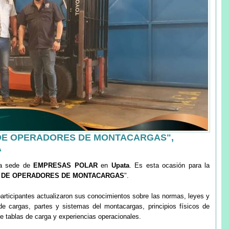
 DE OPERADORES DE MONTACARGAS",
A
la sede de
EMPRESAS POLAR
en
Upata
. Es esta ocasión para la
N DE OPERADORES DE MONTACARGAS
".
participantes actualizaron sus conocimientos sobre las normas, leyes y
de cargas, partes y sistemas del montacargas, principios físicos de
 tablas de carga y experiencias operacionales.