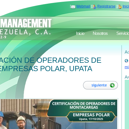
[
Webmail
][
Registrarse
][
Inic
Inicio
Nosotros
Servici
Ac
CACIÓN DE OPERADORES DE
EMPRESAS POLAR, UPATA
mi
A