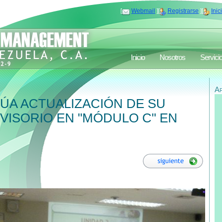
[
Webmail
][
Registrarse
][
Inic
Inicio
Nosotros
Servici
A
ÚA ACTUALIZACIÓN DE SU
ISORIO EN "MÓDULO C" EN