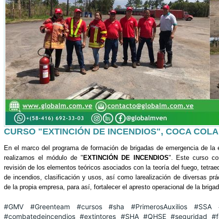
CURSO "EXTINCIÓN DE INCENDIOS", COCA COLA
En el marco del programa de formación de brigadas de emergencia de l
realizamos el módulo de "
EXTINCIÓN DE INCENDIOS
". Este curso co
revisión de los elementos teóricos asociados con la teoría del fuego, tetraed
de incendios, clasificación y usos, así como larealización de diversas p
de la propia empresa, para así, fortalecer el apresto operacional de la brig
#GMV
#Greenteam
#cursos
#sha
#PrimerosAuxilios
#SSA
#combatedeincendios #extintores
#SHA
#QHSE
#seguridad
#