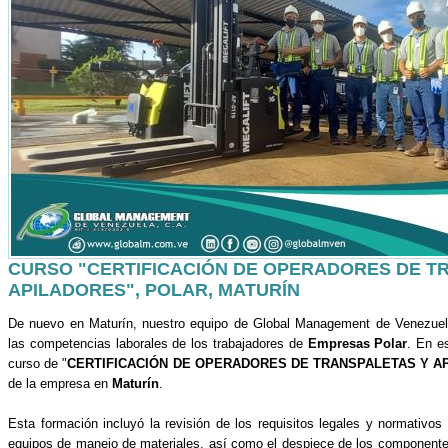
CURSO "CERTIFICACIÓN DE OPERADORES DE T
APILADORES", POLAR, MATURÍN
De nuevo en Maturín, nuestro equipo de Global Management de Venezuela
las competencias laborales de los trabajadores de
Empresas Polar
. En e
curso de "
CERTIFICACIÓN DE OPERADORES DE TRANSPALETAS Y A
de la empresa en
Maturín
.
Esta formación incluyó la revisión de los requisitos legales y normativo
equipos de manejo de materiales, así como el despiece de los componente