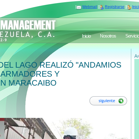
[
Webmail
][
Registrarse
][
Inic
Inicio
Nosotros
Servici
A
EL LAGO REALIZÓ "ANDAMIOS
R ARMADORES Y
EN MARACAIBO