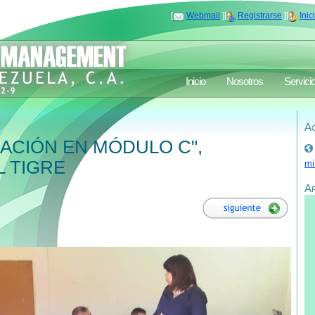
[
Webmail
][
Registrarse
][
Inic
Inicio
Nosotros
Servici
Ac
ACIÓN EN MÓDULO C",
 TIGRE
mi
A