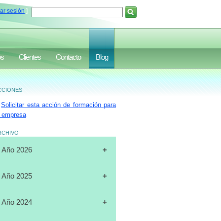
iar sesión
]
os
Clientes
Contacto
Blog
ciones
Solicitar esta acción de formación para
 empresa
rchivo
Año 2026
[31-07-2026]
CURSO
Año 2025
"CERTIFICACIÓN DE
OPERADORES DE
[19-12-2025]
CURSO
Año 2024
MONTACARGAS", FULL DATA,
"PLANIFICACIÓN ESTRATÉGICA",
MARACAIBO
J.A.LUXURY GROUP, ORLANDO