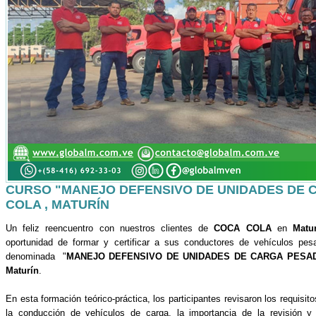
CURSO "MANEJO DEFENSIVO DE UNIDADES DE 
COLA , MATURÍN
Un feliz reencuentro con nuestros clientes de
COCA COLA
en
Matu
oportunidad de formar y certificar a sus conductores de vehículos pe
denominada "
MANEJO DEFENSIVO DE UNIDADES DE CARGA PESA
Maturín
.
En esta formación teórico-práctica, los participantes revisaron los requisit
la conducción de vehículos de carga, la importancia de la revisión y