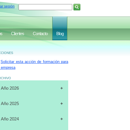
iar sesión
]
os
Clientes
Contacto
Blog
ciones
Solicitar esta acción de formación para
 empresa
rchivo
Año 2026
[31-07-2026]
CURSO
Año 2025
"CERTIFICACIÓN DE
OPERADORES DE
[19-12-2025]
CURSO
Año 2024
MONTACARGAS", FULL DATA,
"PLANIFICACIÓN ESTRATÉGICA",
MARACAIBO
J.A.LUXURY GROUP, ORLANDO