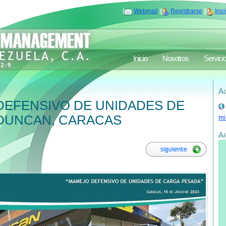
[
Webmail
][
Registrarse
][
Inic
Inicio
Nosotros
Servici
Ac
DEFENSIVO DE UNIDADES DE
 DUNCAN, CARACAS
mi
A