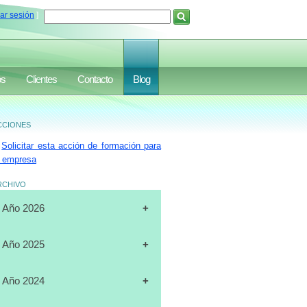
iar sesión
]
os
Clientes
Contacto
Blog
ciones
Solicitar esta acción de formación para
 empresa
rchivo
Año 2026
[31-07-2026]
CURSO
Año 2025
"CERTIFICACIÓN DE
OPERADORES DE
[19-12-2025]
CURSO
Año 2024
MONTACARGAS", FULL DATA,
"PLANIFICACIÓN ESTRATÉGICA",
MARACAIBO
J.A.LUXURY GROUP, ORLANDO