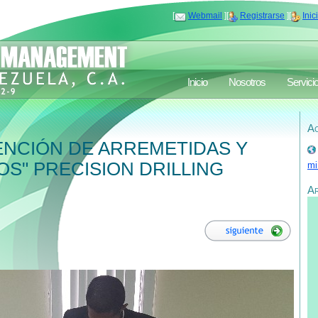
[
Webmail
][
Registrarse
][
Inic
Inicio
Nosotros
Servici
Ac
ENCIÓN DE ARREMETIDAS Y
S" PRECISION DRILLING
mi
A