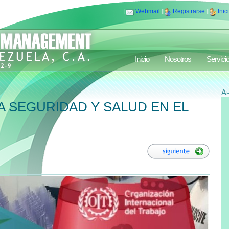
[
Webmail
][
Registrarse
][
Inic
Inicio
Nosotros
Servici
A
LA SEGURIDAD Y SALUD EN EL