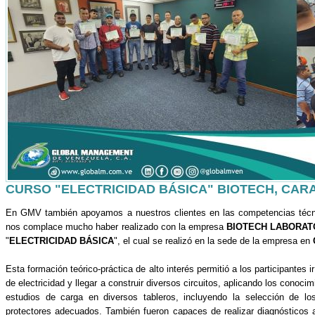
CURSO "ELECTRICIDAD BÁSICA" BIOTECH, CAR
En GMV también apoyamos a nuestros clientes en las competencias técnic
nos complace mucho haber realizado con la empresa
BIOTECH LABORA
"
ELECTRICIDAD BÁSICA
", el cual se realizó en la sede de la empresa en
Esta formación teórico-práctica de alto interés permitió a los participantes 
de electricidad y llegar a construir diversos circuitos, aplicando los conoci
estudios de carga en diversos tableros, incluyendo la selección de l
protectores adecuados. También fueron capaces de realizar diagnósticos 