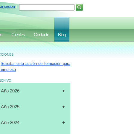
iar sesión
]
os
Clientes
Contacto
Blog
ciones
Solicitar esta acción de formación para
 empresa
rchivo
Año 2026
[31-07-2026]
CURSO
Año 2025
"CERTIFICACIÓN DE
OPERADORES DE
[19-12-2025]
CURSO
Año 2024
MONTACARGAS", FULL DATA,
"PLANIFICACIÓN ESTRATÉGICA",
MARACAIBO
J.A.LUXURY GROUP, ORLANDO