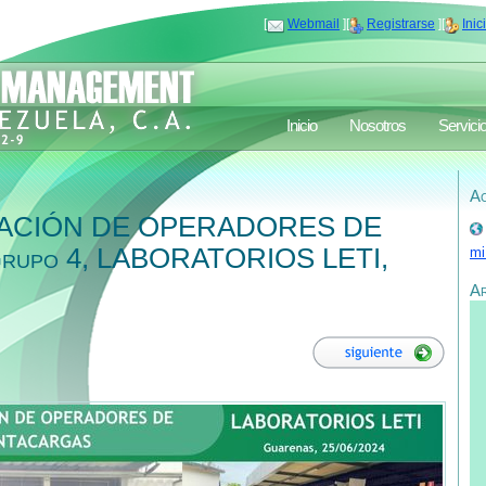
[
Webmail
][
Registrarse
][
Inic
Inicio
Nosotros
Servici
Ac
CACIÓN DE OPERADORES DE
upo 4, LABORATORIOS LETI,
mi
A