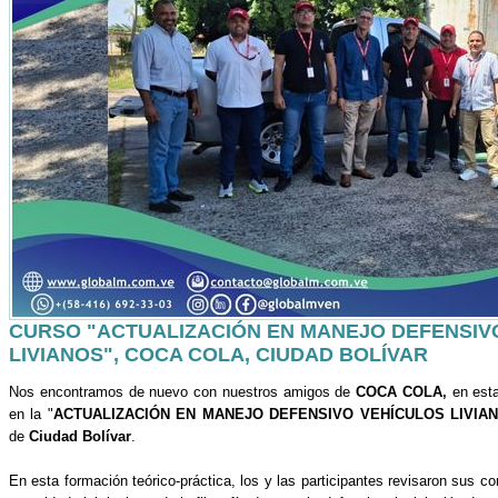
CURSO "ACTUALIZACIÓN EN MANEJO DEFENSIV
LIVIANOS", COCA COLA, CIUDAD BOLÍVAR
Nos encontramos de nuevo con nuestros amigos de
COCA COLA,
en esta
en la "
ACTUALIZACIÓN EN MANEJO DEFENSIVO VEHÍCULOS LIVIA
de
Ciudad Bolívar
.
En esta formación teórico-práctica, los y las participantes revisaron sus c