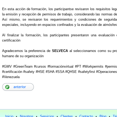
En esta acción de formación, los participantse revisaron los requisitos le
la emisión y recepción de permisos de trabajo, considerando las normas de
Así mismo, se revisaron los requerimientos y condiciones de seguridad
especiales, incluyendo en espacios confinados y la evaluación de atmósfer
Al finalizar la formación, los participantes presentaron una evaluació
certificación
Agradecemos la preferencia de
SELVECA
al seleccionarnos como su prov
humano de su organización
#GMV #GreenTeam #cursos #formaciónvirtual #PT #Workpermits #permiso
#certificación #safety #HSE #SHA #SSA #QHSE #safetyfirst #Operacione
#Venezuela
Inicio
•
Nosotros
•
Servicios
•
Clientes
•
Contacto
•
Blog
•
Té