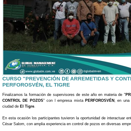
CURSO "PREVENCIÓN DE ARREMETIDAS Y CONT
PERFOROSVÉN, EL TIGRE
Finalizamos la formación de supervisores de este año en materia de "
PR
CONTROL DE POZOS
" con l empresa mixta
PERFOROSVÉN
, en una 
ciudad de
El Tigre
.
En esta ocasión los participantes tuvieron la oportunidad de interactuar entr
César Salom, con amplia experiencia en control de pozos en diversas empr