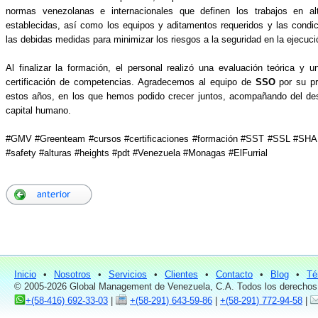
normas venezolanas e internacionales que definen los trabajos en alt
establecidas, así como los equipos y aditamentos requeridos y las condic
las debidas medidas para minimizar los riesgos a la seguridad en la ejecució
Al finalizar la formación, el personal realizó una evaluación teórica y 
certificación de competencias. Agradecemos al equipo de
SSO
por su pr
estos años, en los que hemos podido crecer juntos, acompañando del desa
capital humano.
#GMV #Greenteam #cursos #certificaciones #formación #SST #SSL #S
#safety #alturas #heights #pdt #Venezuela #Monagas #ElFurrial
Inicio
•
Nosotros
•
Servicios
•
Clientes
•
Contacto
•
Blog
•
Té
© 2005-2026 Global Management de Venezuela, C.A. Todos los derechos
+(58-416) 692-33-03
|
+(58-291) 643-59-86
|
+(58-291) 772-94-58
|