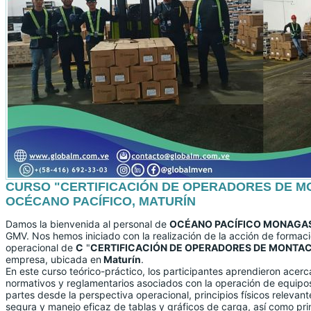
CURSO "CERTIFICACIÓN DE OPERADORES DE M
OCÉCANO PACÍFICO, MATURÍN
Damos la bienvenida al personal de
OCÉANO PACÍFICO MONAGA
GMV. Nos hemos iniciado con la realización de la acción de formació
operacional de
C
"
CERTIFICACIÓN DE OPERADORES DE MONTA
empresa, ubicada en
Maturín
.
En este curso teórico-práctico, los participantes aprendieron acerca
normativos y reglamentarios asociados con la operación de equip
partes desde la perspectiva operacional, principios físicos relevan
segura y manejo eficaz de tablas y gráficos de carga, así como pri