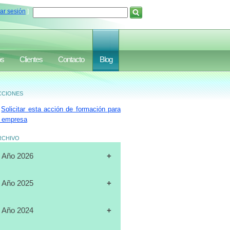
iar sesión
]
os
Clientes
Contacto
Blog
ciones
Solicitar esta acción de formación para
 empresa
rchivo
Año 2026
[31-07-2026]
CURSO
Año 2025
"CERTIFICACIÓN DE
OPERADORES DE
[19-12-2025]
CURSO
Año 2024
MONTACARGAS", FULL DATA,
"PLANIFICACIÓN ESTRATÉGICA",
MARACAIBO
J.A.LUXURY GROUP, ORLANDO