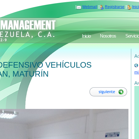
[
Webmail
][
Registrarse
][
Inic
Inicio
Nosotros
Servici
Ac
DEFENSIVO VEHÍCULOS
AN, MATURÍN
mi
A