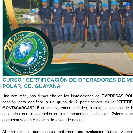
CURSO "CERTIFICACIÓN DE OPERADORES DE M
POLAR, CD. GUAYANA
Una vez más, nos dimos cita en las instalaciones de
EMPRESAS PO
ocasión para certificar a un grupo de 2 participantes en la "
CERTI
MONTACARGAS
". Este curso, teórico práctico, incluyó la revisión de 
asociados con la operación de los montacargas, principios físicos, c
operación segura y manejo de tablas de cargas.
Al finalizar, los participantes realizaron una evaluación teórica y un