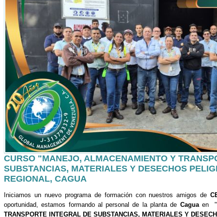
CURSO "MANEJO, ALMACENAMIENTO Y TRANSP
SUBSTANCIAS, MATERIALES Y DESECHOS PELIG
REGIONAL, CAGUA
Iniciamos un nuevo programa de formación con nuestros amigos de
C
oportunidad, estamos formando al personal de la planta de
Cagua
en 
TRANSPORTE INTEGRAL DE SUBSTANCIAS, MATERIALES Y DESEC