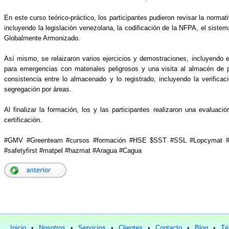
En este curso teórico-práctico, los participantes pudieron revisar la normati
incluyendo la legislación venezolana, la codificación de la NFPA, el sist
Globalmente Armonizado.
Así mismo, se relaizaron varios ejercicios y demostraciones, incluyendo 
para emergencias con materiales peligrosos y una visita al almacén de p
consistencia entre lo almacenado y lo registrado, incluyendo la verifica
segregación por áreas.
Al finalizar la formación, los y las participantes realizaron una evaluac
certificación.
#GMV #Greenteam #cursos #formación #HSE $SST #SSL #Lopcymat #
#safetyfirst #matpel #hazmat #Aragua #Cagua
Inicio
•
Nosotros
•
Servicios
•
Clientes
•
Contacto
•
Blog
•
Té